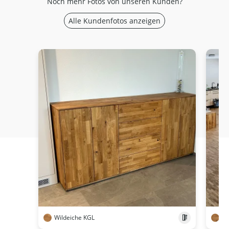
Noch mehr Fotos von unseren Kunden?
Alle Kundenfotos anzeigen
Wildeiche KGL
Wi