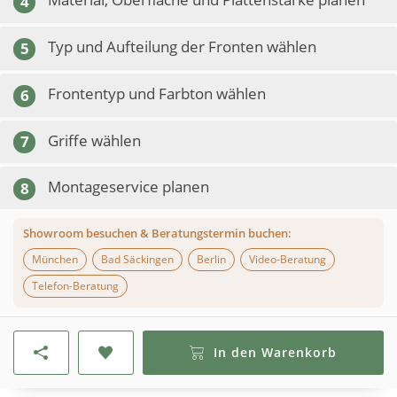
4
Typ und Aufteilung der Fronten wählen
5
Frontentyp und Farbton wählen
6
Griffe wählen
7
Montageservice planen
8
Showroom besuchen & Beratungstermin buchen:
München
Bad Säckingen
Berlin
Video-Beratung
Telefon-Beratung
In den Warenkorb