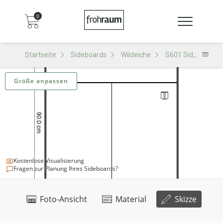
0
Startseite
Sideboards
Wildeiche
S601 Sideboard
Größe anpassen
Kostenlose Visualisierung
Fragen zur Planung Ihres Sideboards?
Foto-Ansicht
Material
Skizze