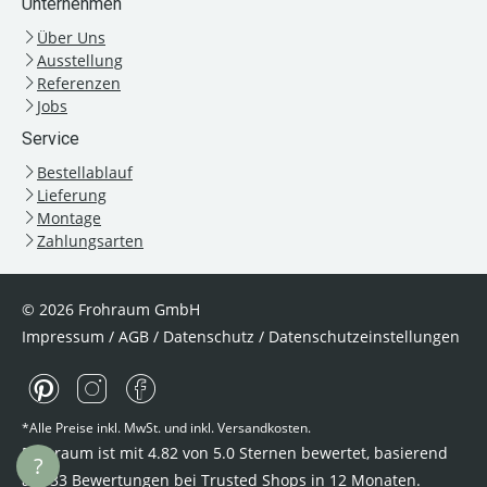
Unternehmen
Über Uns
Ausstellung
Referenzen
Jobs
Service
Bestellablauf
Lieferung
Montage
Zahlungsarten
© 2026 Frohraum GmbH
Impressum
/
AGB
/
Datenschutz
/
Datenschutzeinstellungen
*Alle Preise inkl. MwSt. und inkl. Versandkosten.
Frohraum ist mit
4.82
von
5.0
Sternen bewertet, basierend
?
auf
33
Bewertungen bei Trusted Shops
in 12 Monaten.