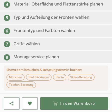
Material, Oberfläche und Plattenstärke planen
4
Typ und Aufteilung der Fronten wählen
5
Frontentyp und Farbton wählen
6
Griffe wählen
7
Montageservice planen
8
Showroom besuchen & Beratungstermin buchen:
München
Bad Säckingen
Berlin
Video-Beratung
Telefon-Beratung
In den Warenkorb