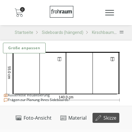
0
Startseite
Sideboards (hängend)
Kirschbaum
SH50
Größe anpassen
Kostenlose Visualisierung
Fragen zur Planung Ihres Sideboards?
Foto-Ansicht
Material
Skizze