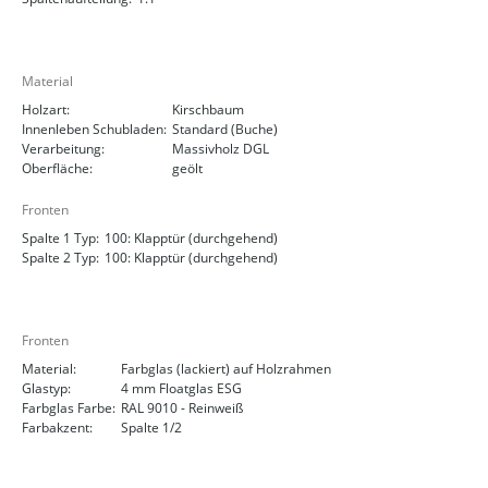
Material
Holzart:
Kirschbaum
Innenleben Schubladen:
Standard (Buche)
Verarbeitung:
Massivholz DGL
Oberfläche:
geölt
Fronten
Spalte 1 Typ:
100: Klapptür (durchgehend)
Spalte 2 Typ:
100: Klapptür (durchgehend)
Fronten
Material:
Farbglas (lackiert) auf Holzrahmen
Glastyp:
4 mm Floatglas ESG
Farbglas Farbe:
RAL 9010 - Reinweiß
Farbakzent:
Spalte 1/2