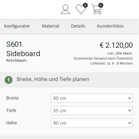
0
0
Konfigurator
Material
Details
Kundenfotos
S601
€ 2.120,00
Sideboard
Angemeldet bleiben
inkl. 20% MwSt.
Kostenloser Versand nach Österreich
Kirschbaum
Passwort vergessen?
Lieferzeit: ca. 6 - 8 Wochen
Neuer Kunde? Jetzt registrieren
Breite, Höhe und Tiefe planen
1
Breite
Tiefe
Höhe