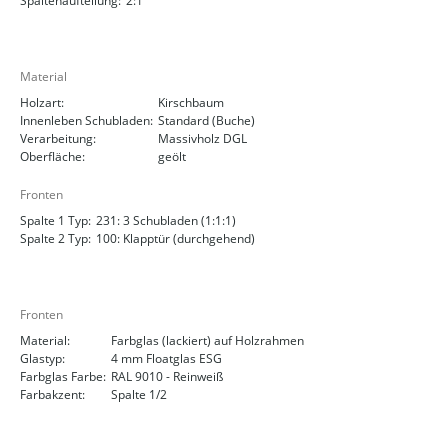
Spaltenaufteilung:
2:1
Material
Holzart:
Kirschbaum
Innenleben Schubladen:
Standard (Buche)
Verarbeitung:
Massivholz DGL
Oberfläche:
geölt
Fronten
Spalte 1 Typ:
231: 3 Schubladen (1:1:1)
Spalte 2 Typ:
100: Klapptür (durchgehend)
Fronten
Material:
Farbglas (lackiert) auf Holzrahmen
Glastyp:
4 mm Floatglas ESG
Farbglas Farbe:
RAL 9010 - Reinweiß
Farbakzent:
Spalte 1/2