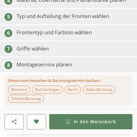
4
Typ und Aufteilung der Fronten wählen
5
Frontentyp und Farbton wählen
6
Griffe wählen
7
Montageservice planen
8
Showroom besuchen & Beratungstermin buchen:
München
Bad Säckingen
Berlin
Video-Beratung
Telefon-Beratung
In den Warenkorb