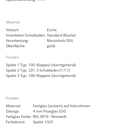
Material
Holzart:
Esche
Innenleben Schubladen:
Standard (Buche)
Verarbeitung:
Massivholz DGL
Oberfläche:
geölt
Fronten
Spalte 1 Typ:
100: Klapptür (durchgehend)
Spalte 2 Typ:
231: 3 Schubladen (1:1:1)
Spalte 3 Typ:
100: Klapptür (durchgehend)
Fronten
Material:
Farbglas (lackiert) auf Holzrahmen
Glastyp:
4 mm Floatglas ESG
Farbglas Farbe:
RAL 9010 - Reinweiß
Farbakzent:
Spalte 1/2/3