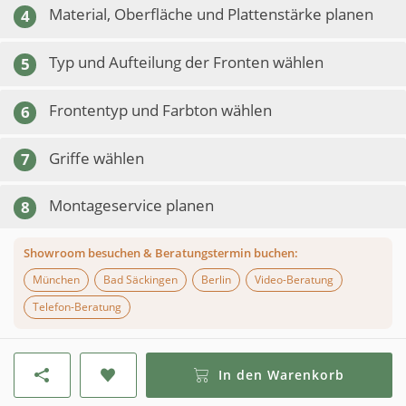
Material, Oberfläche und Plattenstärke planen
4
Typ und Aufteilung der Fronten wählen
5
Frontentyp und Farbton wählen
6
Griffe wählen
7
Montageservice planen
8
Showroom besuchen & Beratungstermin buchen:
München
Bad Säckingen
Berlin
Video-Beratung
Telefon-Beratung
In den Warenkorb