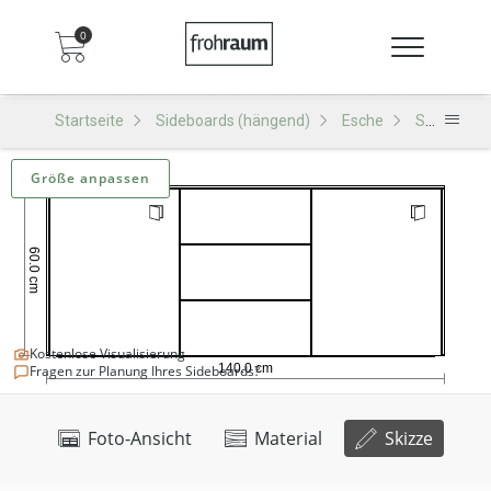
0
Startseite
Sideboards (hängend)
Esche
SH503 Sideboard (hängend)
Größe anpassen
Kostenlose Visualisierung
Fragen zur Planung Ihres Sideboards?
Foto-Ansicht
Material
Skizze