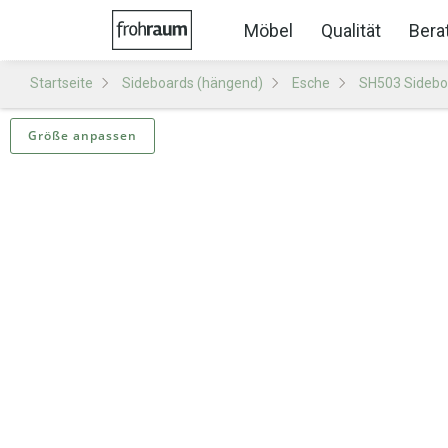
Möbel
Qualität
Bera
Startseite
Sideboards (hängend)
Esche
SH503 Sidebo
Größe anpassen