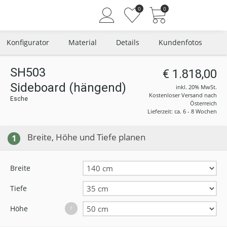
0
0
Konfigurator
Material
Details
Kundenfotos
SH503
€ 1.818,00
Sideboard (hängend)
Angemeldet bleiben
inkl. 20% MwSt.
Kostenloser Versand nach
Esche
Passwort vergessen?
Österreich
Lieferzeit: ca. 6 - 8 Wochen
Neuer Kunde? Jetzt registrieren
Breite, Höhe und Tiefe planen
1
Breite
Tiefe
Höhe
?