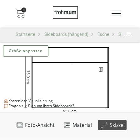
0
Startseite
Sideboards (hängend)
Esche
SH501 Sideboard (hängend)
Größe anpassen
Kostenlose Visualisierung
Fragen zur Planung Ihres Sideboards?
Foto-Ansicht
Material
Skizze