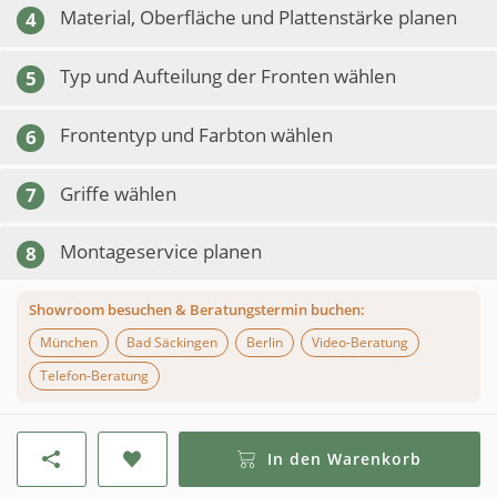
Material, Oberfläche und Plattenstärke planen
4
Typ und Aufteilung der Fronten wählen
5
Frontentyp und Farbton wählen
6
Griffe wählen
7
Montageservice planen
8
Showroom besuchen & Beratungstermin buchen:
München
Bad Säckingen
Berlin
Video-Beratung
Telefon-Beratung
In den Warenkorb