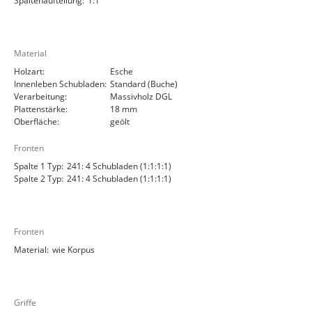
Spaltenaufteilung:
1:1
Material
Holzart:
Esche
Innenleben Schubladen:
Standard (Buche)
Verarbeitung:
Massivholz DGL
Plattenstärke:
18 mm
Oberfläche:
geölt
Fronten
Spalte 1 Typ:
241: 4 Schubladen (1:1:1:1)
Spalte 2 Typ:
241: 4 Schubladen (1:1:1:1)
Fronten
Material:
wie Korpus
Griffe