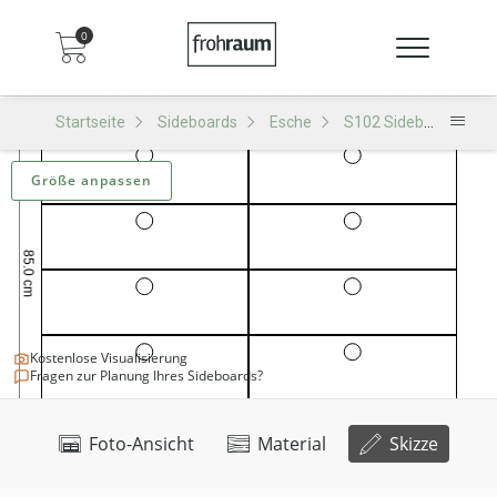
0
Startseite
Sideboards
Esche
S102 Sideboard
S
Größe anpassen
Kostenlose Visualisierung
Fragen zur Planung Ihres Sideboards?
Foto-Ansicht
Material
Skizze