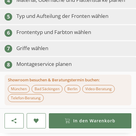
4
Typ und Aufteilung der Fronten wählen
5
Frontentyp und Farbton wählen
6
Griffe wählen
7
Montageservice planen
8
Showroom besuchen & Beratungstermin buchen:
München
Bad Säckingen
Berlin
Video-Beratung
Telefon-Beratung
In den Warenkorb