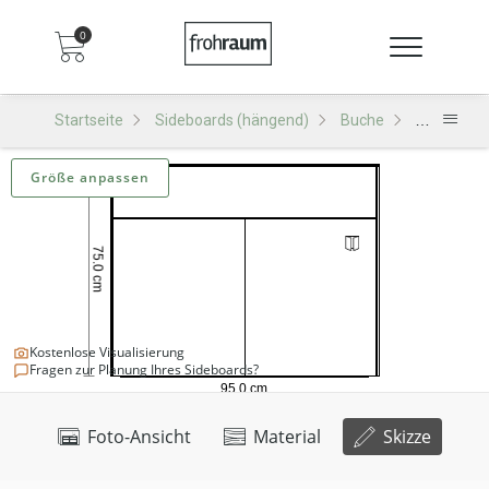
0
Startseite
Sideboards (hängend)
Buche
SH501 Sid
Größe anpassen
Kostenlose Visualisierung
Fragen zur Planung Ihres Sideboards?
Foto-Ansicht
Material
Skizze