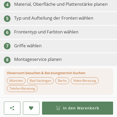
Material, Oberfläche und Plattenstärke planen
4
Typ und Aufteilung der Fronten wählen
5
Frontentyp und Farbton wählen
6
Griffe wählen
7
Montageservice planen
8
Showroom besuchen & Beratungstermin buchen:
München
Bad Säckingen
Berlin
Video-Beratung
Telefon-Beratung
In den Warenkorb