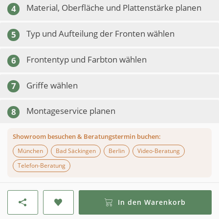
Material, Oberfläche und Plattenstärke planen
4
Typ und Aufteilung der Fronten wählen
5
Frontentyp und Farbton wählen
6
Griffe wählen
7
Montageservice planen
8
Showroom besuchen & Beratungstermin buchen:
München
Bad Säckingen
Berlin
Video-Beratung
Telefon-Beratung
In den Warenkorb