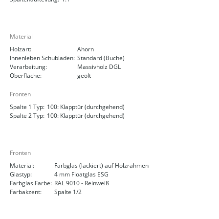
Material
Holzart:
Ahorn
Innenleben Schubladen:
Standard (Buche)
Verarbeitung:
Massivholz DGL
Oberfläche:
geölt
Fronten
Spalte 1 Typ:
100: Klapptür (durchgehend)
Spalte 2 Typ:
100: Klapptür (durchgehend)
Fronten
Material:
Farbglas (lackiert) auf Holzrahmen
Glastyp:
4 mm Floatglas ESG
Farbglas Farbe:
RAL 9010 - Reinweiß
Farbakzent:
Spalte 1/2