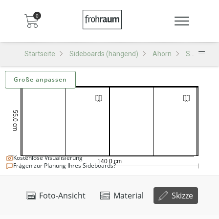
0
Startseite
Sideboards (hängend)
Ahorn
SH502 Sideboard (hängend)
Größe anpassen
Kostenlose Visualisierung
Fragen zur Planung Ihres Sideboards?
Foto-Ansicht
Material
Skizze