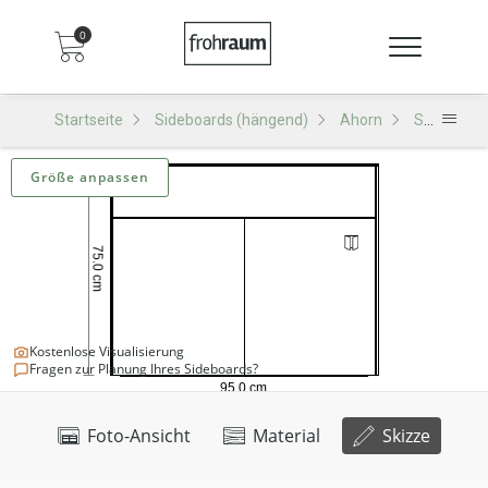
0
Startseite
Sideboards (hängend)
Ahorn
SH501 Sideboard (hängend)
Größe anpassen
Kostenlose Visualisierung
Fragen zur Planung Ihres Sideboards?
Foto-Ansicht
Material
Skizze