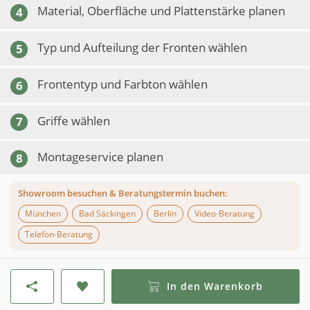
Material, Oberfläche und Plattenstärke planen
4
Typ und Aufteilung der Fronten wählen
5
Frontentyp und Farbton wählen
6
Griffe wählen
7
Montageservice planen
8
Showroom besuchen & Beratungstermin buchen:
München
Bad Säckingen
Berlin
Video-Beratung
Telefon-Beratung
In den Warenkorb