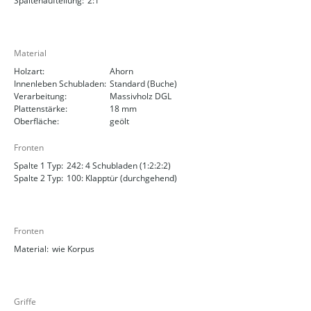
Spaltenaufteilung:
2:1
Material
Holzart:
Ahorn
Innenleben Schubladen:
Standard (Buche)
Verarbeitung:
Massivholz DGL
Plattenstärke:
18 mm
Oberfläche:
geölt
Fronten
Spalte 1 Typ:
242: 4 Schubladen (1:2:2:2)
Spalte 2 Typ:
100: Klapptür (durchgehend)
Fronten
Material:
wie Korpus
Griffe