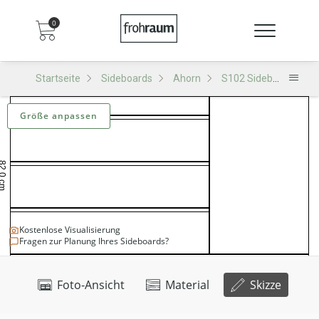
0
Startseite
Sideboards
Ahorn
S102 Sideboard
S
Größe anpassen
Kostenlose Visualisierung
Fragen zur Planung Ihres Sideboards?
Foto-Ansicht
Material
Skizze