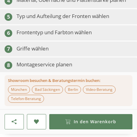
4
Typ und Aufteilung der Fronten wählen
5
Frontentyp und Farbton wählen
6
Griffe wählen
7
Montageservice planen
8
Showroom besuchen & Beratungstermin buchen:
München
Bad Säckingen
Berlin
Video-Beratung
Telefon-Beratung
In den Warenkorb