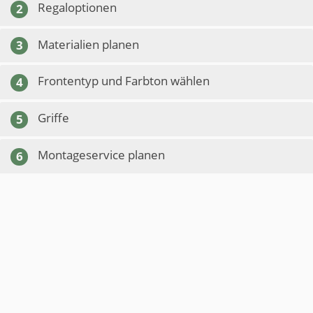
Regaloptionen
2
Materialien planen
3
Frontentyp und Farbton wählen
4
Griffe
5
Montageservice planen
6