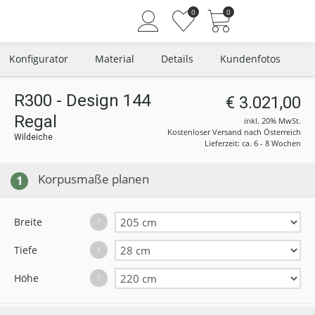
0
0
Konfigurator
Material
Details
Kundenfotos
R300 - Design 144
€ 3.021,00
Regal
Angemeldet bleiben
inkl. 20% MwSt.
Kostenloser Versand nach Österreich
Wildeiche
Passwort vergessen?
Lieferzeit: ca. 6 - 8 Wochen
Neuer Kunde? Jetzt registrieren
Korpusmaße planen
1
Breite
?
Tiefe
?
Höhe
?