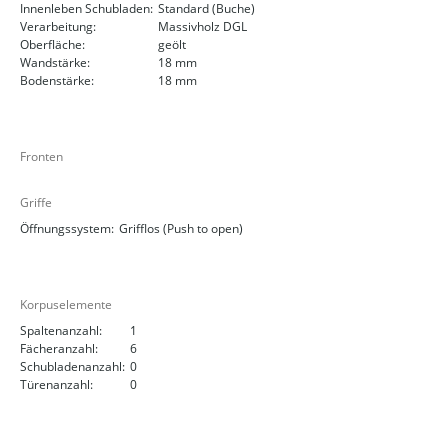
Innenleben Schubladen:
Standard (Buche)
Verarbeitung:
Massivholz DGL
Oberfläche:
geölt
Wandstärke:
18 mm
Bodenstärke:
18 mm
Fronten
Griffe
Öffnungssystem:
Grifflos (Push to open)
Korpuselemente
Spaltenanzahl:
1
Fächeranzahl:
6
Schubladenanzahl:
0
Türenanzahl:
0