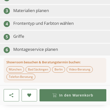
Materialien planen
3
Frontentyp und Farbton wählen
4
Griffe
5
Montageservice planen
6
Showroom besuchen & Beratungstermin buchen:
München
Bad Säckingen
Berlin
Video-Beratung
Telefon-Beratung
In den Warenkorb