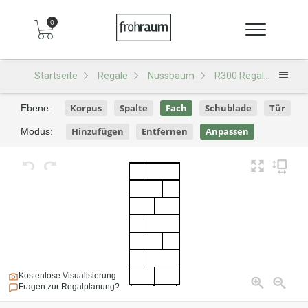
0
Startseite
Regale
Nussbaum
R300 Regal
R300 
Korpus
Spalte
Fach
Schublade
Tür
Ebene:
Hinzufügen
Entfernen
Anpassen
Modus:
Kostenlose Visualisierung
Fragen zur Regalplanung?