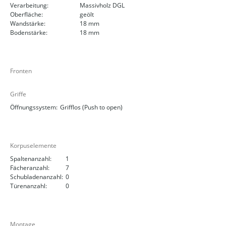
Verarbeitung:
Massivholz DGL
Oberfläche:
geölt
Wandstärke:
18 mm
Bodenstärke:
18 mm
Fronten
Griffe
Öffnungssystem:
Grifflos (Push to open)
Korpuselemente
Spaltenanzahl:
1
Fächeranzahl:
7
Schubladenanzahl:
0
Türenanzahl:
0
Montage