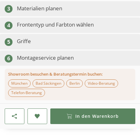
Materialien planen
3
Frontentyp und Farbton wählen
4
Griffe
5
Montageservice planen
6
Showroom besuchen & Beratungstermin buchen:
München
Bad Säckingen
Berlin
Video-Beratung
Telefon-Beratung
In den Warenkorb