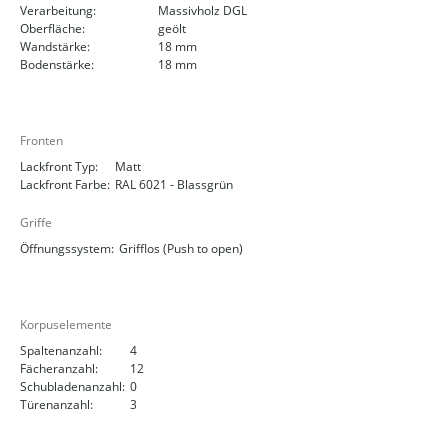
Verarbeitung:
Massivholz DGL
Oberfläche:
geölt
Wandstärke:
18 mm
Bodenstärke:
18 mm
Fronten
Lackfront Typ:
Matt
Lackfront Farbe:
RAL 6021 - Blassgrün
Griffe
Öffnungssystem:
Grifflos (Push to open)
Korpuselemente
Spaltenanzahl:
4
Fächeranzahl:
12
Schubladenanzahl:
0
Türenanzahl:
3