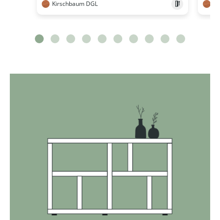
Kirschbaum DGL
Ki