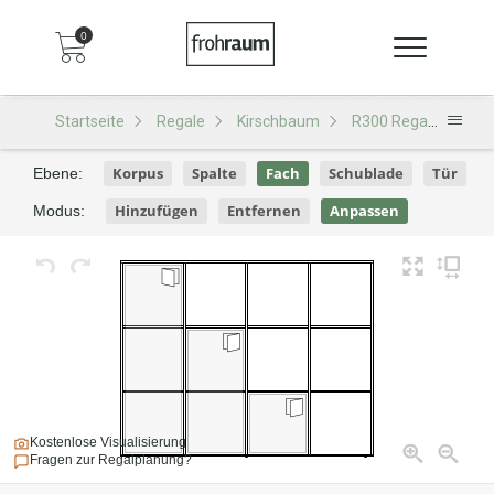
0
Startseite
Regale
Kirschbaum
R300 Regal
R300
Korpus
Spalte
Fach
Schublade
Tür
Ebene:
Hinzufügen
Entfernen
Anpassen
Modus:
Kostenlose Visualisierung
Fragen zur Regalplanung?