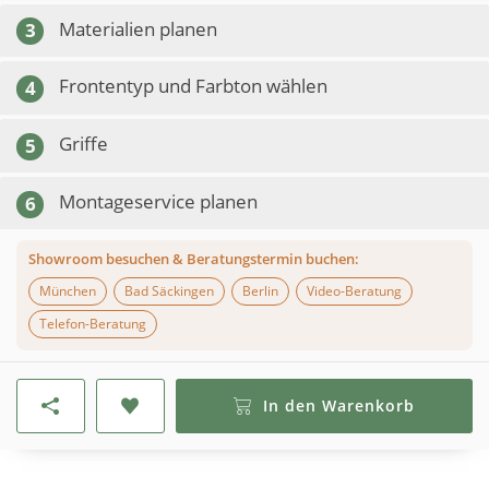
Materialien planen
3
Frontentyp und Farbton wählen
4
Griffe
5
Montageservice planen
6
Showroom besuchen & Beratungstermin buchen:
München
Bad Säckingen
Berlin
Video-Beratung
Telefon-Beratung
In den Warenkorb