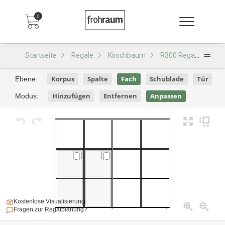
0
Startseite
Regale
Kirschbaum
R300 Regal
R300
Korpus
Spalte
Fach
Schublade
Tür
Ebene:
Hinzufügen
Entfernen
Anpassen
Modus:
Kostenlose Visualisierung
Fragen zur Regalplanung?