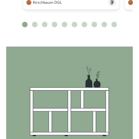
Kirschbaum DGL
Ki