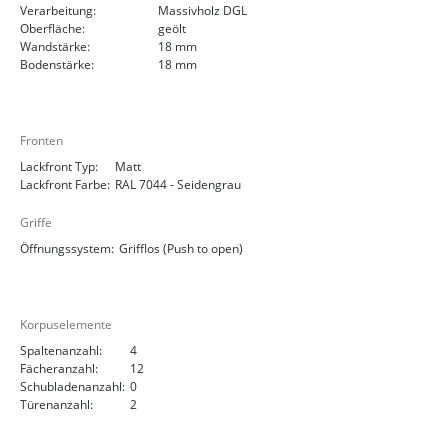
Verarbeitung:
Massivholz DGL
Oberfläche:
geölt
Wandstärke:
18 mm
Bodenstärke:
18 mm
Fronten
Lackfront Typ:
Matt
Lackfront Farbe:
RAL 7044 - Seidengrau
Griffe
Öffnungssystem:
Grifflos (Push to open)
Korpuselemente
Spaltenanzahl:
4
Fächeranzahl:
12
Schubladenanzahl:
0
Türenanzahl:
2