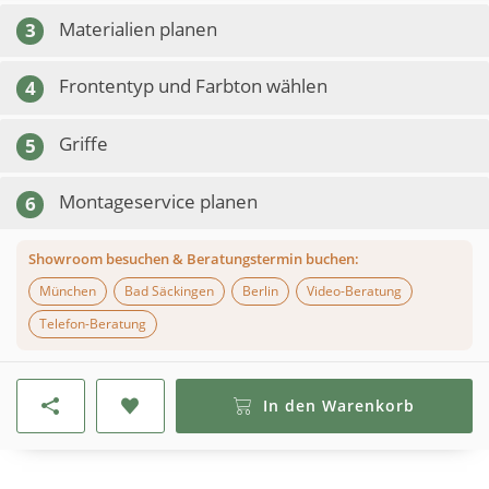
Materialien planen
3
Frontentyp und Farbton wählen
4
Griffe
5
Montageservice planen
6
Showroom besuchen & Beratungstermin buchen:
München
Bad Säckingen
Berlin
Video-Beratung
Telefon-Beratung
In den Warenkorb