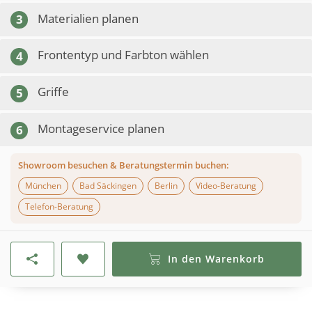
Materialien planen
3
Frontentyp und Farbton wählen
4
Griffe
5
Montageservice planen
6
Showroom besuchen & Beratungstermin buchen:
München
Bad Säckingen
Berlin
Video-Beratung
Telefon-Beratung
In den Warenkorb