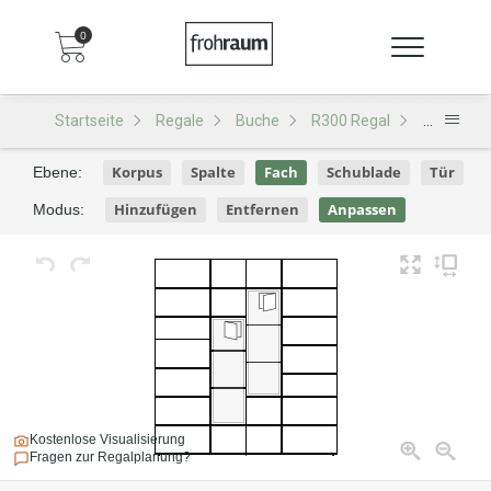
0
Startseite
Regale
Buche
R300 Regal
R300 - De
Korpus
Spalte
Fach
Schublade
Tür
Ebene:
Hinzufügen
Entfernen
Anpassen
Modus:
Kostenlose Visualisierung
Fragen zur Regalplanung?