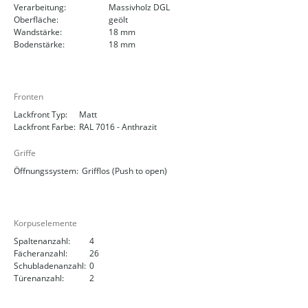
Verarbeitung:
Massivholz DGL
Oberfläche:
geölt
Wandstärke:
18 mm
Bodenstärke:
18 mm
Fronten
Lackfront Typ:
Matt
Lackfront Farbe:
RAL 7016 - Anthrazit
Griffe
Öffnungssystem:
Grifflos (Push to open)
Korpuselemente
Spaltenanzahl:
4
Fächeranzahl:
26
Schubladenanzahl:
0
Türenanzahl:
2