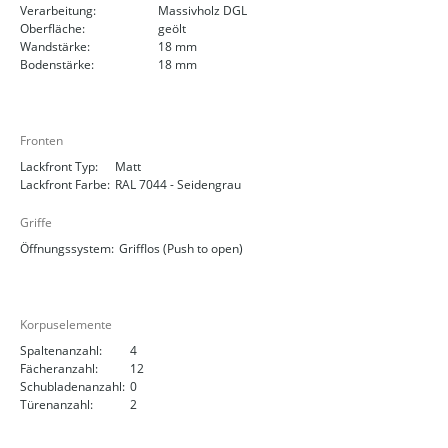
Verarbeitung:
Massivholz DGL
Oberfläche:
geölt
Wandstärke:
18 mm
Bodenstärke:
18 mm
Fronten
Lackfront Typ:
Matt
Lackfront Farbe:
RAL 7044 - Seidengrau
Griffe
Öffnungssystem:
Grifflos (Push to open)
Korpuselemente
Spaltenanzahl:
4
Fächeranzahl:
12
Schubladenanzahl:
0
Türenanzahl:
2