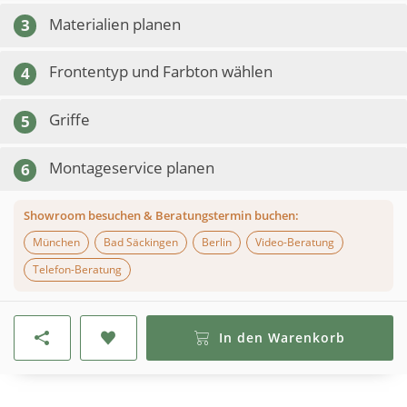
Materialien planen
3
Frontentyp und Farbton wählen
4
Griffe
5
Montageservice planen
6
Showroom besuchen & Beratungstermin buchen:
München
Bad Säckingen
Berlin
Video-Beratung
Telefon-Beratung
In den Warenkorb