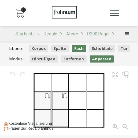
0
Startseite
Regale
Ahorn
R300 Regal
R300 - De
Korpus
Spalte
Fach
Schublade
Tür
Ebene:
Hinzufügen
Entfernen
Anpassen
Modus:
Kostenlose Visualisierung
Fragen zur Regalplanung?