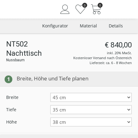
0
0
Konfigurator
Material
Details
NT502
€ 840,00
Nachttisch
Angemeldet bleiben
inkl. 20% MwSt.
Kostenloser Versand nach Österreich
Nussbaum
Passwort vergessen?
Lieferzeit: ca. 6 - 8 Wochen
Neuer Kunde? Jetzt registrieren
Breite, Höhe und Tiefe planen
1
Breite
Tiefe
Höhe