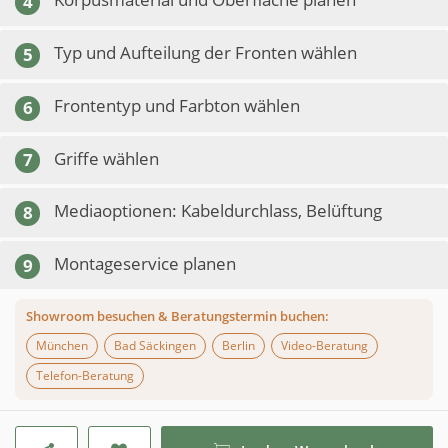
4
Typ und Aufteilung der Fronten wählen
5
Frontentyp und Farbton wählen
6
Griffe wählen
7
Mediaoptionen: Kabeldurchlass, Belüftung
8
Montageservice planen
9
Showroom besuchen & Beratungstermin buchen:
München
Bad Säckingen
Berlin
Video-Beratung
Telefon-Beratung