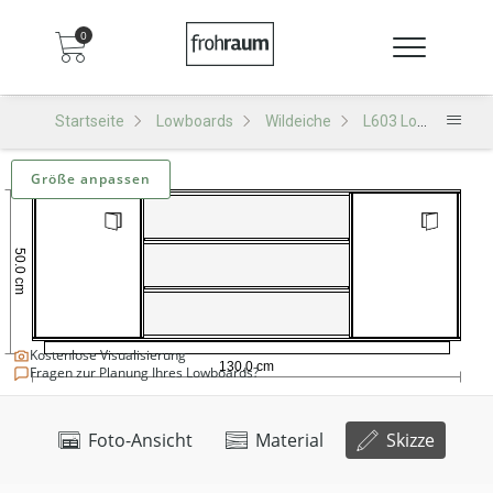
0
Startseite
Lowboards
Wildeiche
L603 Lowboard
Größe anpassen
Kostenlose Visualisierung
Fragen zur Planung Ihres Lowboards?
Foto-Ansicht
Material
Skizze