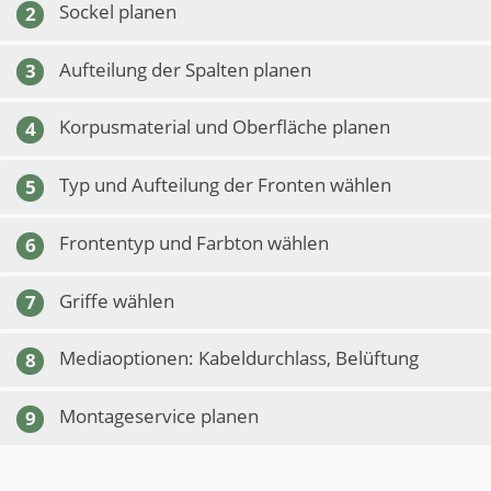
Sockel planen
2
Aufteilung der Spalten planen
3
Korpusmaterial und Oberfläche planen
4
Typ und Aufteilung der Fronten wählen
5
Frontentyp und Farbton wählen
6
Griffe wählen
7
Mediaoptionen: Kabeldurchlass, Belüftung
8
Montageservice planen
9