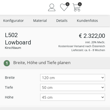
0
0
Konfigurator
Material
Details
Kundenfotos
L502
€ 2.322,00
Lowboard
Angemeldet bleiben
inkl. 20% MwSt.
Kostenloser Versand nach Österreich
Kirschbaum
Passwort vergessen?
Lieferzeit: ca. 6 - 8 Wochen
Neuer Kunde? Jetzt registrieren
Breite, Höhe und Tiefe planen
1
Breite
Tiefe
Höhe