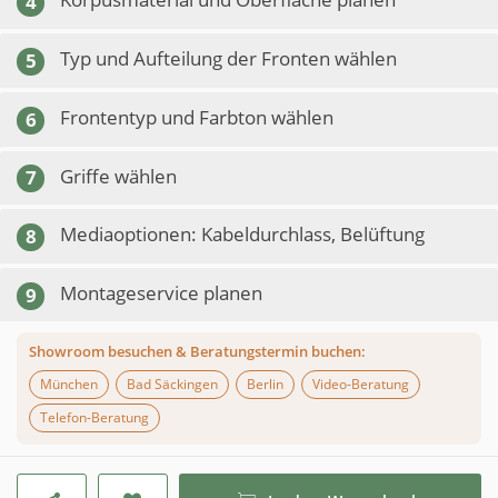
4
Typ und Aufteilung der Fronten wählen
5
Frontentyp und Farbton wählen
6
Griffe wählen
7
Mediaoptionen: Kabeldurchlass, Belüftung
8
Montageservice planen
9
Showroom besuchen & Beratungstermin buchen:
München
Bad Säckingen
Berlin
Video-Beratung
Telefon-Beratung