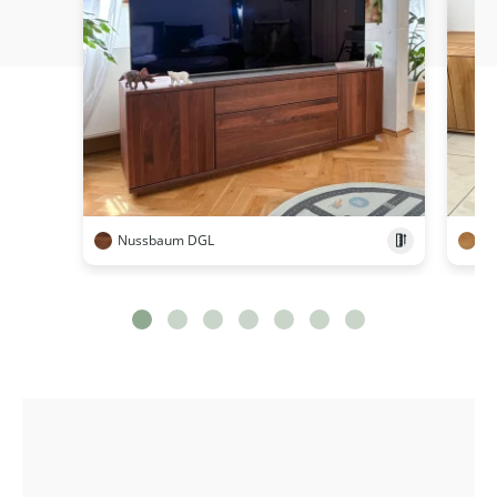
Nussbaum DGL
Ei