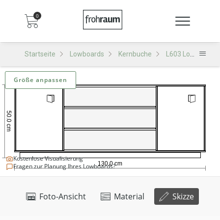
0
Startseite
Lowboards
Kernbuche
L603 Lowboard
Größe anpassen
Kostenlose Visualisierung
Fragen zur Planung Ihres Lowboards?
Foto-Ansicht
Material
Skizze