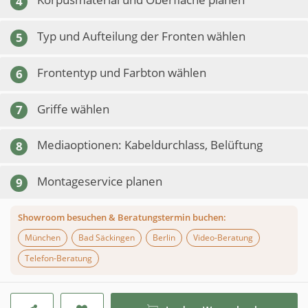
4
Typ und Aufteilung der Fronten wählen
5
Frontentyp und Farbton wählen
6
Griffe wählen
7
Mediaoptionen: Kabeldurchlass, Belüftung
8
Montageservice planen
9
Showroom besuchen & Beratungstermin buchen:
München
Bad Säckingen
Berlin
Video-Beratung
Telefon-Beratung