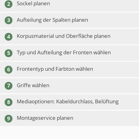
Sockel planen
2
Aufteilung der Spalten planen
3
Korpusmaterial und Oberfläche planen
4
Typ und Aufteilung der Fronten wählen
5
Frontentyp und Farbton wählen
6
Griffe wählen
7
Mediaoptionen: Kabeldurchlass, Belüftung
8
Montageservice planen
9