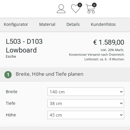
0
0
Konfigurator
Material
Details
Kundenfotos
L503 - D103
€ 1.589,00
Lowboard
Angemeldet bleiben
inkl. 20% MwSt.
Kostenloser Versand nach Österreich
Esche
Passwort vergessen?
Lieferzeit: ca. 6 - 8 Wochen
Neuer Kunde? Jetzt registrieren
Breite, Höhe und Tiefe planen
1
Breite
Tiefe
Höhe