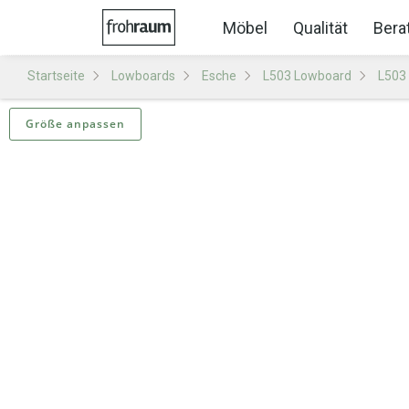
Möbel
Qualität
Bera
Startseite
Lowboards
Esche
L503 Lowboard
L503
Größe anpassen