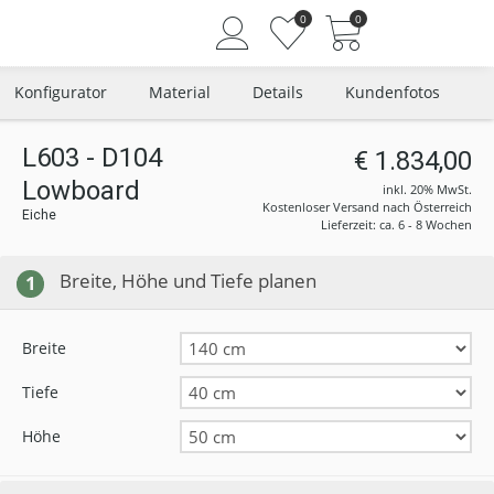
0
0
Konfigurator
Material
Details
Kundenfotos
L603 - D104
€ 1.834,00
Lowboard
Angemeldet bleiben
inkl. 20% MwSt.
Kostenloser Versand nach Österreich
Eiche
Passwort vergessen?
Lieferzeit: ca. 6 - 8 Wochen
Neuer Kunde? Jetzt registrieren
Breite, Höhe und Tiefe planen
1
Breite
Tiefe
Höhe