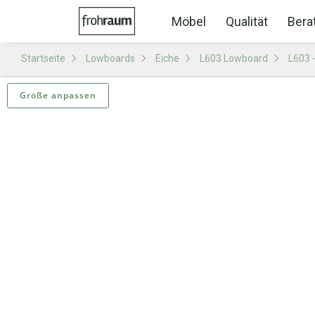
Möbel
Qualität
Bera
Startseite
Lowboards
Eiche
L603 Lowboard
L603 
Größe anpassen