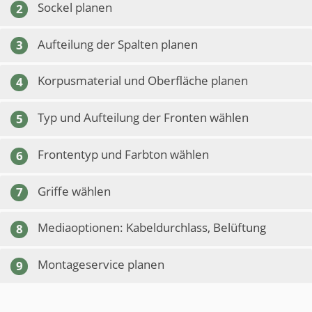
Sockel planen
2
Aufteilung der Spalten planen
3
Korpusmaterial und Oberfläche planen
4
Typ und Aufteilung der Fronten wählen
5
Frontentyp und Farbton wählen
6
Griffe wählen
7
Mediaoptionen: Kabeldurchlass, Belüftung
8
Montageservice planen
9