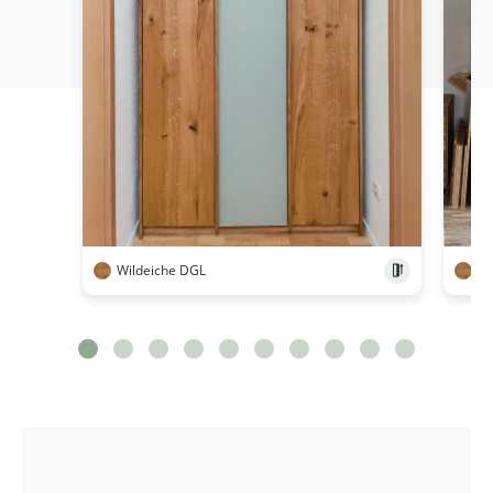
Wildeiche DGL
Wi