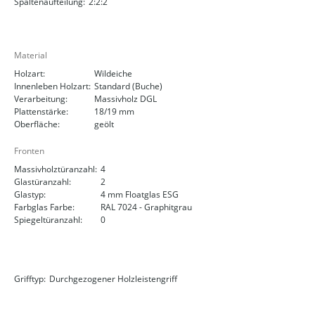
Spaltenaufteilung:
2:2:2
Material
Holzart:
Wildeiche
Innenleben Holzart:
Standard (Buche)
Verarbeitung:
Massivholz DGL
Plattenstärke:
18/19 mm
Oberfläche:
geölt
Fronten
Massivholztüranzahl:
4
Glastüranzahl:
2
Glastyp:
4 mm Floatglas ESG
Farbglas Farbe:
RAL 7024 - Graphitgrau
Spiegeltüranzahl:
0
Grifftyp:
Durchgezogener Holzleistengriff