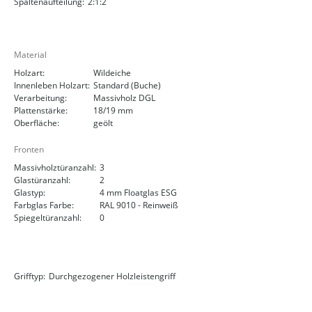
Spaltenaufteilung:
2:1:2
Material
Holzart:
Wildeiche
Innenleben Holzart:
Standard (Buche)
Verarbeitung:
Massivholz DGL
Plattenstärke:
18/19 mm
Oberfläche:
geölt
Fronten
Massivholztüranzahl:
3
Glastüranzahl:
2
Glastyp:
4 mm Floatglas ESG
Farbglas Farbe:
RAL 9010 - Reinweiß
Spiegeltüranzahl:
0
Grifftyp:
Durchgezogener Holzleistengriff