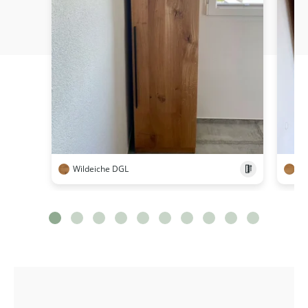
Wildeiche DGL
Ei