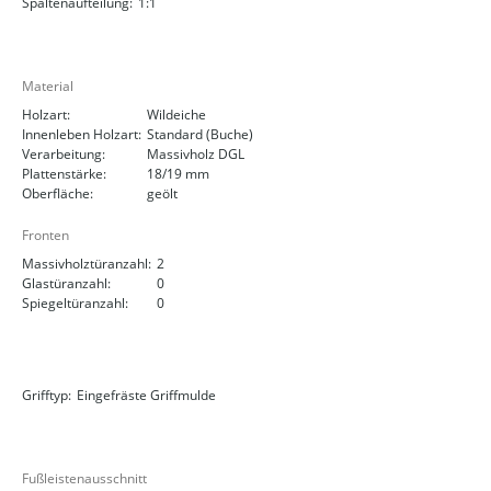
Spaltenaufteilung:
1:1
Material
Holzart:
Wildeiche
Innenleben Holzart:
Standard (Buche)
Verarbeitung:
Massivholz DGL
Plattenstärke:
18/19 mm
Oberfläche:
geölt
Fronten
Massivholztüranzahl:
2
Glastüranzahl:
0
Spiegeltüranzahl:
0
Grifftyp:
Eingefräste Griffmulde
Fußleistenausschnitt