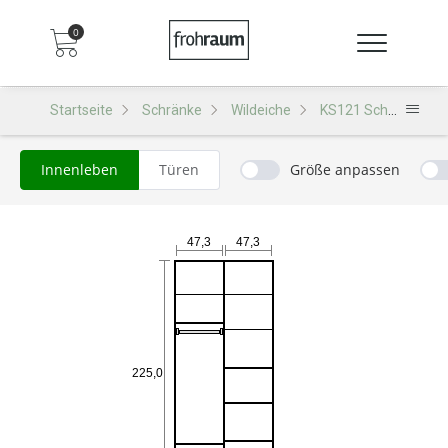
0
Startseite
Schränke
Wildeiche
KS121 Schrank
Innenleben
Türen
Größe anpassen