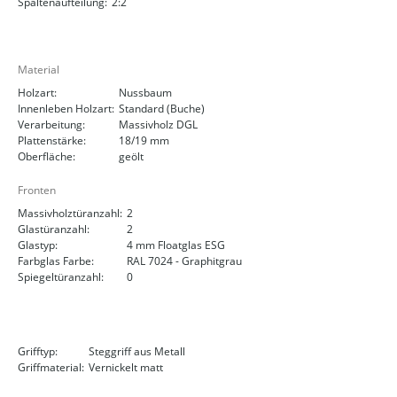
Spaltenaufteilung:
2:2
Material
Holzart:
Nussbaum
Innenleben Holzart:
Standard (Buche)
Verarbeitung:
Massivholz DGL
Plattenstärke:
18/19 mm
Oberfläche:
geölt
Fronten
Massivholztüranzahl:
2
Glastüranzahl:
2
Glastyp:
4 mm Floatglas ESG
Farbglas Farbe:
RAL 7024 - Graphitgrau
Spiegeltüranzahl:
0
Grifftyp:
Steggriff aus Metall
Griffmaterial:
Vernickelt matt