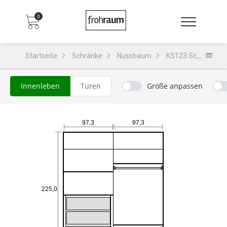
0
Startseite
Schränke
Nussbaum
KS123 Schrank
Innenleben
Türen
Größe anpassen