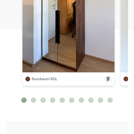
Nussbaum KGL
N