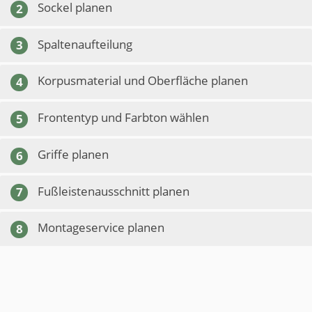
Sockel planen
2
Spaltenaufteilung
3
Korpusmaterial und Oberfläche planen
4
Frontentyp und Farbton wählen
5
Griffe planen
6
Fußleistenausschnitt planen
7
Montageservice planen
8