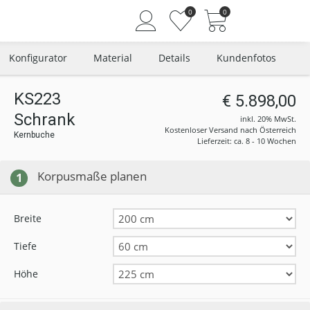
0
0
Konfigurator
Material
Details
Kundenfotos
KS223
€ 5.898,00
Schrank
Angemeldet bleiben
inkl. 20% MwSt.
Kostenloser Versand nach Österreich
Kernbuche
Passwort vergessen?
Lieferzeit: ca. 8 - 10 Wochen
Neuer Kunde? Jetzt registrieren
Korpusmaße planen
1
Breite
Tiefe
Höhe