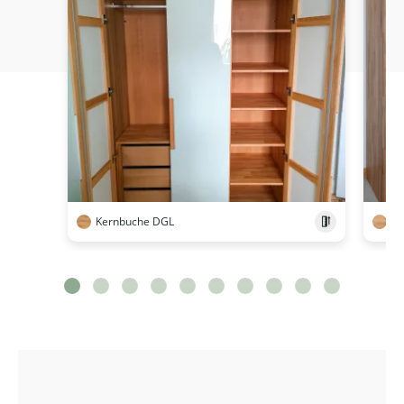
Kernbuche DGL
Ke