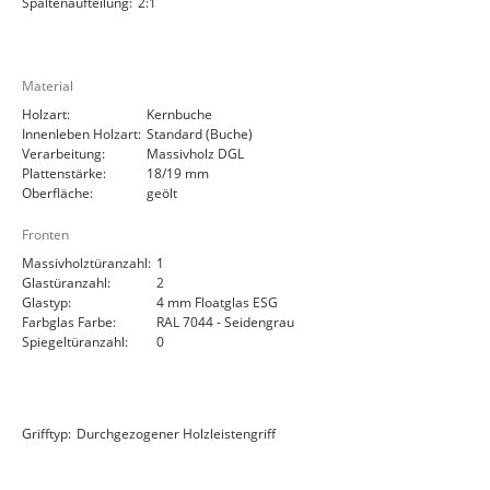
Spaltenaufteilung:
2:1
Material
Holzart:
Kernbuche
Innenleben Holzart:
Standard (Buche)
Verarbeitung:
Massivholz DGL
Plattenstärke:
18/19 mm
Oberfläche:
geölt
Fronten
Massivholztüranzahl:
1
Glastüranzahl:
2
Glastyp:
4 mm Floatglas ESG
Farbglas Farbe:
RAL 7044 - Seidengrau
Spiegeltüranzahl:
0
Grifftyp:
Durchgezogener Holzleistengriff