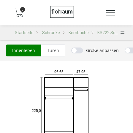
0
Startseite
Schränke
Kernbuche
KS222 Schrank
Innenleben
Türen
Größe anpassen