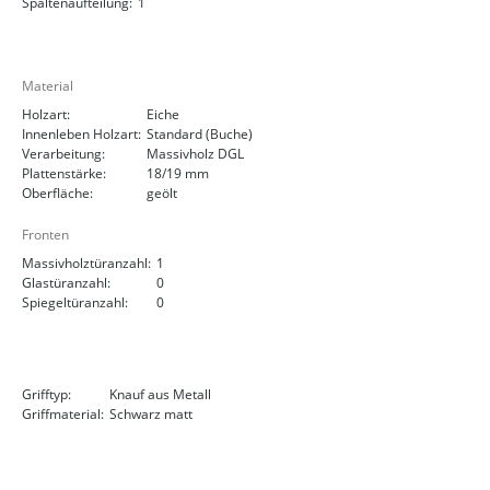
Spaltenaufteilung:
1
Material
Holzart:
Eiche
Innenleben Holzart:
Standard (Buche)
Verarbeitung:
Massivholz DGL
Plattenstärke:
18/19 mm
Oberfläche:
geölt
Fronten
Massivholztüranzahl:
1
Glastüranzahl:
0
Spiegeltüranzahl:
0
Grifftyp:
Knauf aus Metall
Griffmaterial:
Schwarz matt