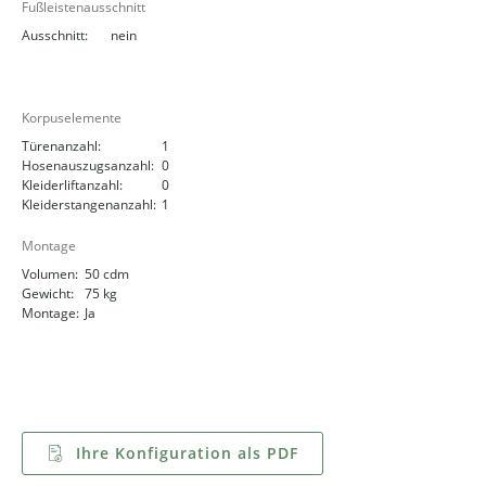
Fußleistenausschnitt
Ausschnitt:
nein
Korpuselemente
Türenanzahl:
1
Hosenauszugsanzahl:
0
Kleiderliftanzahl:
0
Kleiderstangenanzahl:
1
Montage
Volumen:
50 cdm
Gewicht:
75 kg
Montage:
Ja
Ihre Konfiguration als PDF