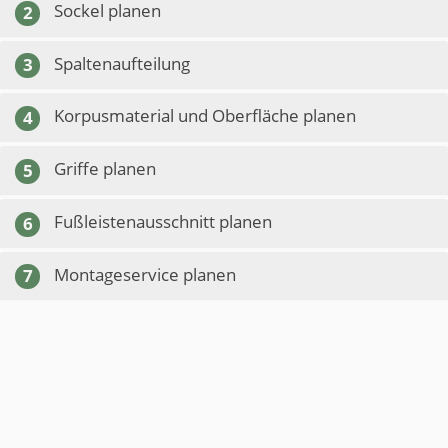
Sockel planen
2
Spaltenaufteilung
3
Korpusmaterial und Oberfläche planen
4
Griffe planen
5
Fußleistenausschnitt planen
6
Montageservice planen
7