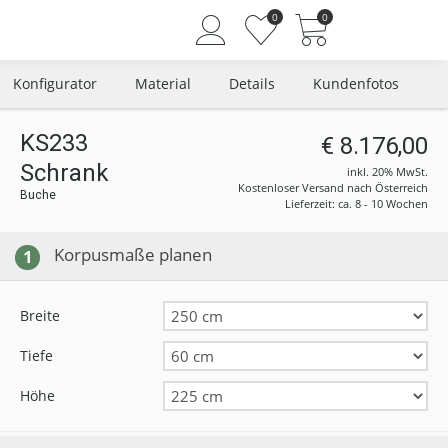
0
0
Konfigurator
Material
Details
Kundenfotos
KS233
€ 8.176,00
Schrank
Angemeldet bleiben
inkl. 20% MwSt.
Kostenloser Versand nach Österreich
Buche
Passwort vergessen?
Lieferzeit: ca. 8 - 10 Wochen
Neuer Kunde? Jetzt registrieren
Korpusmaße planen
1
Breite
Tiefe
Höhe