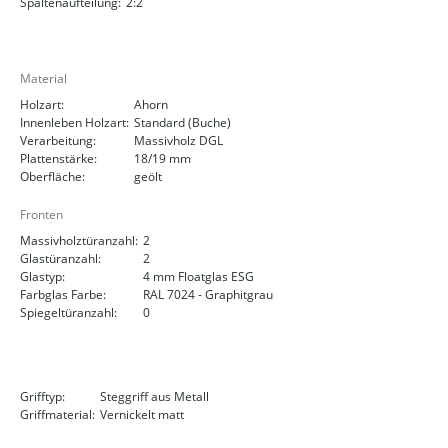
Spaltenaufteilung:
2:2
Material
Holzart:
Ahorn
Innenleben Holzart:
Standard (Buche)
Verarbeitung:
Massivholz DGL
Plattenstärke:
18/19 mm
Oberfläche:
geölt
Fronten
Massivholztüranzahl:
2
Glastüranzahl:
2
Glastyp:
4 mm Floatglas ESG
Farbglas Farbe:
RAL 7024 - Graphitgrau
Spiegeltüranzahl:
0
Grifftyp:
Steggriff aus Metall
Griffmaterial:
Vernickelt matt