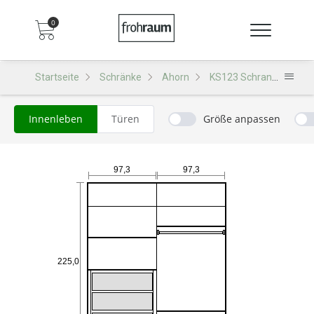
0
Startseite
Schränke
Ahorn
KS123 Schrank
Innenleben
Türen
Größe anpassen