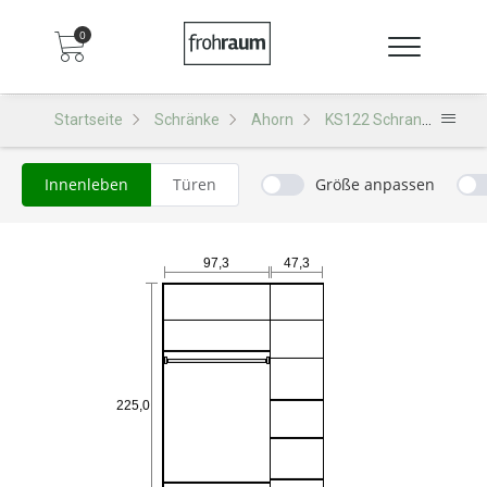
0
Startseite
Schränke
Ahorn
KS122 Schrank
Innenleben
Türen
Größe anpassen