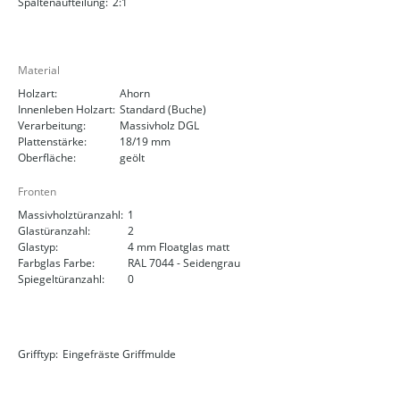
Spaltenaufteilung:
2:1
Material
Holzart:
Ahorn
Innenleben Holzart:
Standard (Buche)
Verarbeitung:
Massivholz DGL
Plattenstärke:
18/19 mm
Oberfläche:
geölt
Fronten
Massivholztüranzahl:
1
Glastüranzahl:
2
Glastyp:
4 mm Floatglas matt
Farbglas Farbe:
RAL 7044 - Seidengrau
Spiegeltüranzahl:
0
Grifftyp:
Eingefräste Griffmulde