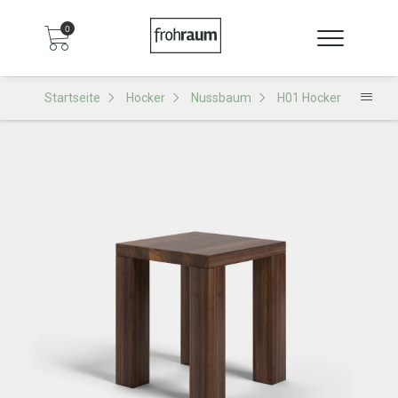
0
Startseite
Hocker
Nussbaum
H01 Hocker