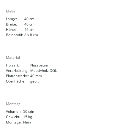
Maße
Länge:
40 cm
Breite:
40 cm
Höhe:
46 cm
Beinprofil:
8 x 8 cm
Material
Holzart:
Nussbaum
Verarbeitung:
Massivholz DGL
Plattenstärke:
40 mm
Oberfläche:
geölt
Montage
Volumen:
50 cdm
Gewicht:
15 kg
Montage:
Nein