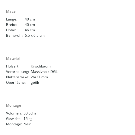
Maße
Länge:
40 cm
Breite:
40 cm
Höhe:
46 cm
Beinprofil:
6,5 x 6,5 cm
Material
Holzart:
Kirschbaum
Verarbeitung:
Massivholz DGL
Plattenstärke:
26/27 mm
Oberfläche:
geölt
Montage
Volumen:
50 cdm
Gewicht:
15 kg
Montage:
Nein