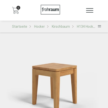
0
Startseite
Hocker
Kirschbaum
H134 Hocker