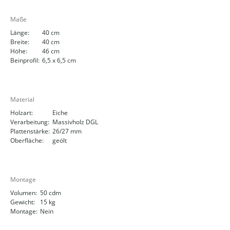
Maße
Länge:
40 cm
Breite:
40 cm
Höhe:
46 cm
Beinprofil:
6,5 x 6,5 cm
Material
Holzart:
Eiche
Verarbeitung:
Massivholz DGL
Plattenstärke:
26/27 mm
Oberfläche:
geölt
Montage
Volumen:
50 cdm
Gewicht:
15 kg
Montage:
Nein