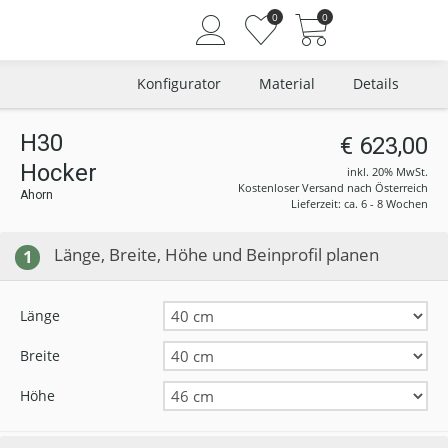
0
0
Konfigurator
Material
Details
H30
€ 623,00
Hocker
Angemeldet bleiben
inkl. 20% MwSt.
Kostenloser Versand nach Österreich
Ahorn
Passwort vergessen?
Lieferzeit: ca. 6 - 8 Wochen
Neuer Kunde? Jetzt registrieren
Länge, Breite, Höhe und Beinprofil planen
1
Länge
Breite
Höhe