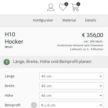
0
0
Konfigurator
Material
Details
H10
€ 356,00
Hocker
Angemeldet bleiben
inkl. 20% MwSt.
Kostenloser Versand nach Österreich
Ahorn
Passwort vergessen?
Lieferzeit: ca. 6 - 8 Wochen
Neuer Kunde? Jetzt registrieren
Länge, Breite, Höhe und Beinprofil planen
1
Länge
Breite
Höhe
Beinprofil
?