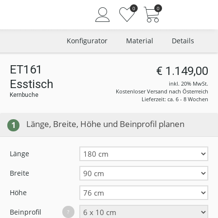
0
0
Konfigurator
Material
Details
ET161
€ 1.149,00
Esstisch
Angemeldet bleiben
inkl. 20% MwSt.
Kostenloser Versand nach Österreich
Kernbuche
Passwort vergessen?
Lieferzeit: ca. 6 - 8 Wochen
Neuer Kunde? Jetzt registrieren
Länge, Breite, Höhe und Beinprofil planen
1
Länge
Breite
Höhe
Beinprofil
?