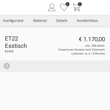
0
0
Konfigurator
Material
Details
Kundenfotos
ET22
€ 1.170,00
Angemeldet bleiben
Esstisch
inkl. 20% MwSt.
Passwort vergessen?
Kostenloser Versand nach Österreich
Esche
Lieferzeit: ca. 6 - 8 Wochen
Neuer Kunde? Jetzt registrieren
1