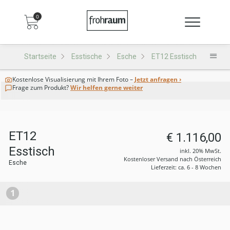
0
Startseite
Esstische
Esche
ET12 Esstisch
Kostenlose Visualisierung
mit Ihrem Foto –
Jetzt anfragen ›
Frage zum Produkt?
Wir helfen gerne weiter
ET12
€ 1.116,00
Esstisch
inkl. 20% MwSt.
Kostenloser Versand nach Österreich
Esche
Lieferzeit: ca. 6 - 8 Wochen
1