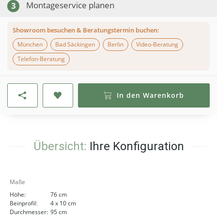
Montageservice planen
3
Showroom besuchen & Beratungstermin buchen:
München
Bad Säckingen
Berlin
Video-Beratung
Telefon-Beratung
In den Warenkorb
Übersicht:
Ihre Konfiguration
Maße
Höhe:
76 cm
Beinprofil:
4 x 10 cm
Durchmesser:
95 cm