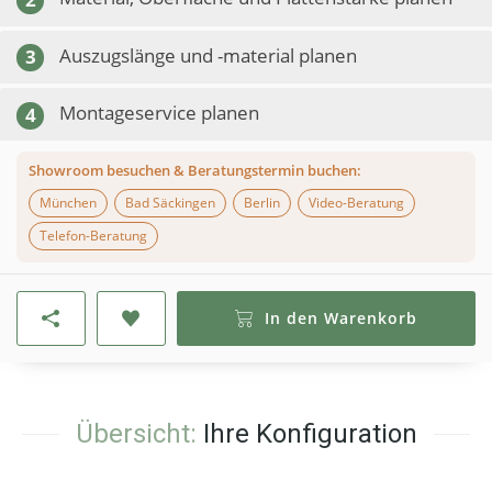
Auszugslänge und -material planen
3
Montageservice planen
4
Showroom besuchen & Beratungstermin buchen:
München
Bad Säckingen
Berlin
Video-Beratung
Telefon-Beratung
In den Warenkorb
Übersicht:
Ihre Konfiguration