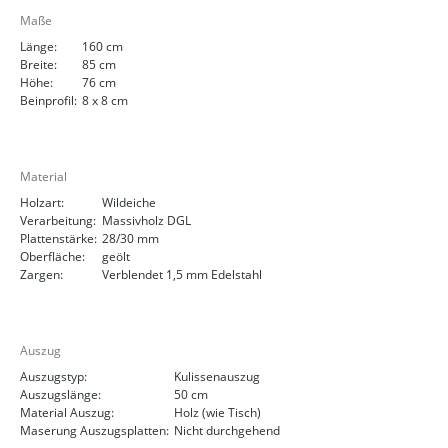
Maße
Länge:
160 cm
Breite:
85 cm
Höhe:
76 cm
Beinprofil:
8 x 8 cm
Material
Holzart:
Wildeiche
Verarbeitung:
Massivholz DGL
Plattenstärke:
28/30 mm
Oberfläche:
geölt
Zargen:
Verblendet 1,5 mm Edelstahl
Auszug
Auszugstyp:
Kulissenauszug
Auszugslänge:
50 cm
Material Auszug:
Holz (wie Tisch)
Maserung Auszugsplatten:
Nicht durchgehend