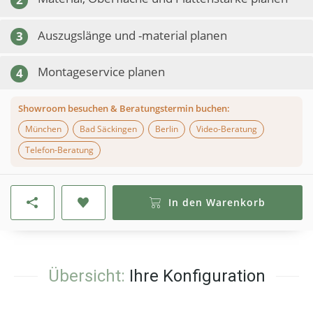
Auszugslänge und -material planen
3
Montageservice planen
4
Showroom besuchen & Beratungstermin buchen:
München
Bad Säckingen
Berlin
Video-Beratung
Telefon-Beratung
In den Warenkorb
Übersicht:
Ihre Konfiguration