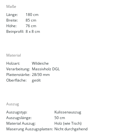
Maße
Länge:
180 cm
Breite:
85 cm
Höhe:
76 cm
Beinprofil:
8 x 8 cm
Material
Holzart:
Wildeiche
Verarbeitung:
Massivholz DGL
Plattenstärke:
28/30 mm
Oberfläche:
geölt
Auszug
Auszugstyp:
Kulissenauszug
Auszugslänge:
50 cm
Material Auszug:
Holz (wie Tisch)
Maserung Auszugsplatten:
Nicht durchgehend