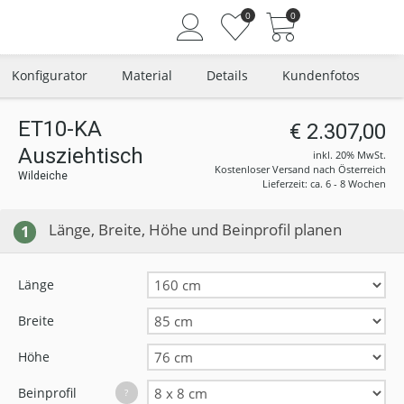
0
0
Konfigurator
Material
Details
Kundenfotos
ET10-KA
€ 2.307,00
Ausziehtisch
Angemeldet bleiben
inkl. 20% MwSt.
Kostenloser Versand nach Österreich
Wildeiche
Passwort vergessen?
Lieferzeit: ca. 6 - 8 Wochen
Neuer Kunde? Jetzt registrieren
Länge, Breite, Höhe und Beinprofil planen
1
Länge
Breite
Höhe
Beinprofil
?