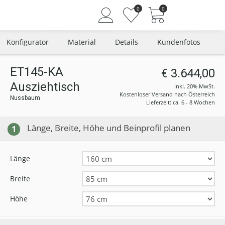
0
0
Konfigurator
Material
Details
Kundenfotos
ET145-KA
€ 3.644,00
Ausziehtisch
Angemeldet bleiben
inkl. 20% MwSt.
Kostenloser Versand nach Österreich
Nussbaum
Passwort vergessen?
Lieferzeit: ca. 6 - 8 Wochen
Neuer Kunde? Jetzt registrieren
Länge, Breite, Höhe und Beinprofil planen
1
Länge
Breite
Höhe