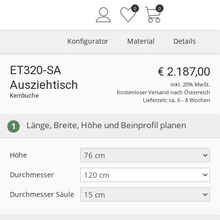
0
0
Konfigurator
Material
Details
ET320-SA
€ 2.187,00
Ausziehtisch
Angemeldet bleiben
inkl. 20% MwSt.
Kostenloser Versand nach Österreich
Kernbuche
Passwort vergessen?
Lieferzeit: ca. 6 - 8 Wochen
Neuer Kunde? Jetzt registrieren
Länge, Breite, Höhe und Beinprofil planen
1
Höhe
Durchmesser
Durchmesser Säule